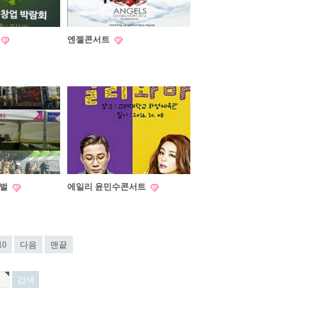
엔젤콘서트
티벌
에일리 윤민수콘서트
10
다음
맨끝