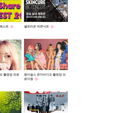
켓페스트
셀트리온 빅콘서트
오 촬영장 의료
원더걸스 뮤지비디오 촬영장 의
료지원