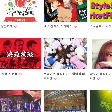
김장문화제
엑소 첸백시 쇼케이스
스타일쉐어 마
FC서울 & 전북
트와이스 뮤직비디오 촬영장 의
박지민 뮤직비디
료지원
지원