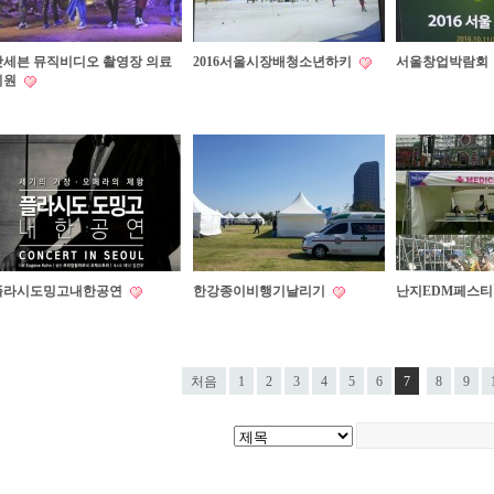
갓세븐 뮤직비디오 촬영장 의료
2016서울시장배청소년하키
서울창업박람회
지원
플라시도밍고내한공연
한강종이비행기날리기
난지EDM페스
처음
1
2
3
4
5
6
7
8
9